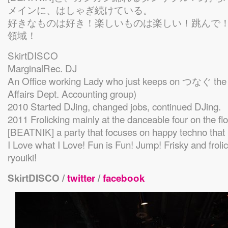
メインに、はしゃぎ続けている。
好きなものは好き！楽しいものは楽しい！跳んで
領域！
SkirtDISCO
MarginalRec. DJ
An Office working Lady who just keeps on つなぐ the 
Affairs Dept. Accounting group)
2010 Started DJing, changed jobs, continued DJing.
2011 Frolicking mainly at the danceable four on the fl
[BEATNIK] a party that focuses on happy techno that 
I Love what I Love! Fun is Fun! Jump! Frisky and frol
ryouiki!
SkirtDISCO /
twitter
/
facebook