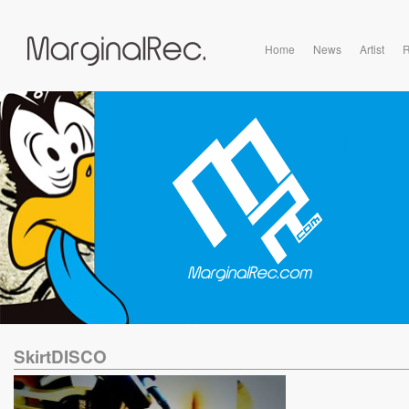
Home
News
Artist
R
SkirtDISCO