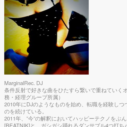
MarginalRec. DJ
条件反射で好きな曲をひたすら繋いで重ねていく
務・経理グループ所属）
2010年にDJのようなものを始め、転職を経験しつ
のを続けている。
2011年、”今”の解釈においてハッピーテクノをぶ
[BEATNIK]と、ガシガシ踊れるダンサブル4つ打ちパーテ