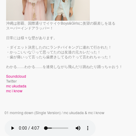
沖縄は那覇、国際通りでイケイケBoys&Girlsに羨望の眼差しを送る
スーパーインドアラッパー！
日常には様々な壁があります。
・ダイエット決意したのにランチバイキングに連れて行かれた！
・かっこいいな♡って思ってたのは友達の元カレだった！
・歯が痛いって言ったら歯磨きしてるの？って言われちゃった！
わかる……わかる……を連発しながら飛んだり跳ねたり踊っちゃおう！
Soundcloud
Twitter
mc ukudada
mc i know
01 morning down (Single Version) / mc ukudada & mc i know