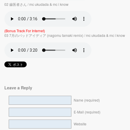
02 歯医者さん / mc ukudada & mc i know
(Bonus Track For Internet)
03 7月のバッドアイディア (nagomu tamaki remix) / mc ukudada & mc i know
Leave a Reply
Name (required)
E-Mail (required)
Website