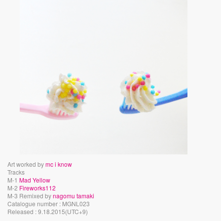
Art worked by
mc i know
Tracks
M-1
Mad Yellow
M-2
Fireworks112
M-3 Remixed by
nagomu tamaki
Catalogue number : MGNL023
Released : 9.18.2015(UTC+9)