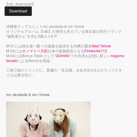
【zip_download】
沖縄発ラップユニットmc ukudada & mc i know
オリジナルアルバム【u&i】の発売も控えている彼女達の先行トラック
“歯医者さん”を含む3曲入りE.P.
M-01には彼女達へ数々の楽曲を提供する沖縄の盟友
Mad Yellow
M-02には
オノマトペ大臣
以来の楽曲提供となる
Fireworks112
M-03にはBonus Track として”
GOHAN
“での共演も記憶に新しい
nagomu
tamaki
によるRemixを収録。
三者三様のトラックに、普遍の「生活感」を紡ぎ出す2人のラップスタ
イルは要注目だ。
mc ukudada & mc i know