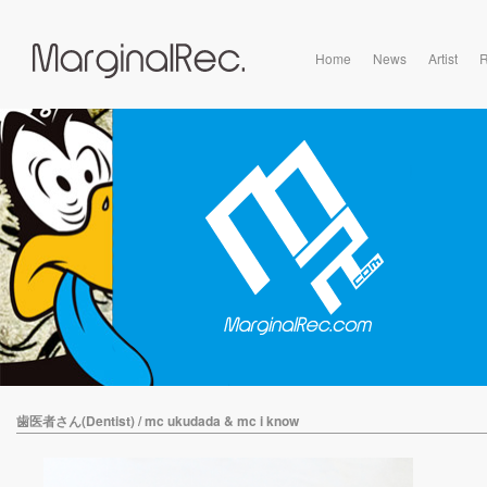
Home
News
Artist
R
歯医者さん(Dentist) / mc ukudada & mc i know